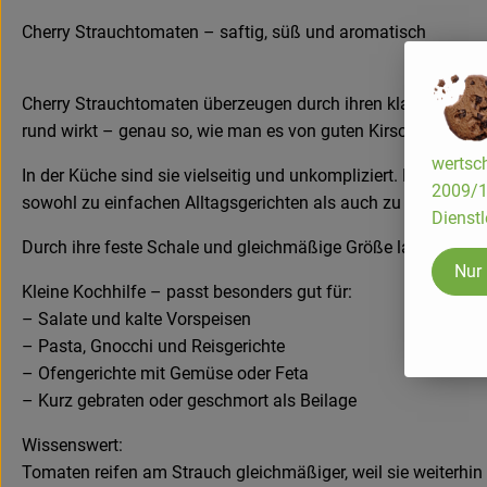
Cherry Strauchtomaten – saftig, süß und aromatisch
Cherry Strauchtomaten überzeugen durch ihren klaren, fruc
rund wirkt – genau so, wie man es von guten Kirschtomaten 
wertsch
In der Küche sind sie vielseitig und unkompliziert. Roh bleib
2009/13
sowohl zu einfachen Alltagsgerichten als auch zu warmen Sp
Dienstl
Durch ihre feste Schale und gleichmäßige Größe lassen sich 
Nur
Kleine Kochhilfe – passt besonders gut für:
– Salate und kalte Vorspeisen
– Pasta, Gnocchi und Reisgerichte
– Ofengerichte mit Gemüse oder Feta
– Kurz gebraten oder geschmort als Beilage
Wissenswert:
Tomaten reifen am Strauch gleichmäßiger, weil sie weiterhi