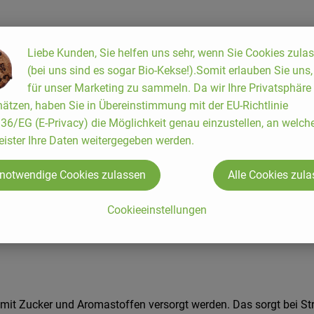
Liebe Kunden, Sie helfen uns sehr, wenn Sie Cookies zula
htigen Geschmack und ihre angenehme Süße. Am Strauch gereift,
(bei uns sind es sogar Bio-Kekse!).Somit erlauben Sie uns
erwartet.
für unser Marketing zu sammeln. Da wir Ihre Privatsphäre
ätzen, haben Sie in Übereinstimmung mit der EU-Richtlinie
en sie knackig und saftig, beim Garen platzen sie leicht auf und
6/EG (E-Privacy) die Möglichkeit genau einzustellen, an welch
eisen, bei denen Tomaten nicht dominieren, sondern ergänzen s
eister Ihre Daten weitergegeben werden.
Cherry Strauchtomaten gut portionieren und behalten auch nach 
 notwendige Cookies zulassen
Alle Cookies zul
Cookieeinstellungen
n mit Zucker und Aromastoffen versorgt werden. Das sorgt bei