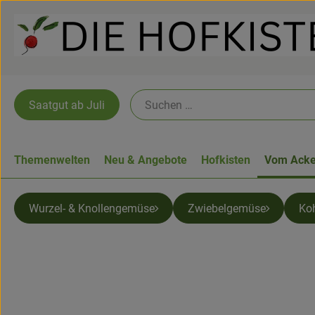
Saatgut ab Juli
Themenwelten
Neu & Angebote
Hofkisten
Vom Acke
Wurzel- & Knollengemüse
Zwiebelgemüse
Ko