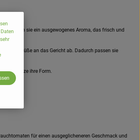
ssen
 entwickeln sie ein ausgewogenes Aroma, das frisch und
, Daten
 sehr
 geben ihre Süße an das Gericht ab. Dadurch passen sie
e
ollen.
kurzer Hitze ihre Form.
assen
 Strauchtomaten für einen ausgeglicheneren Geschmack und