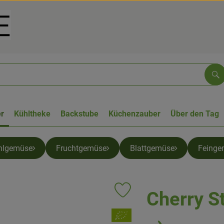
Su
r
Kühltheke
Backstube
Küchenzauber
Über den Tag
hlgemüse
Fruchtgemüse
Blattgemüse
Feinge
Cherry S
Produkt zu Favouriten hinzufüge
, Verband: