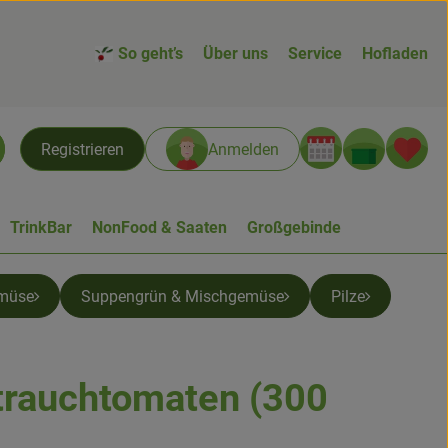
So geht’s
Über uns
Service
Hofladen
Warenk
L
Registrieren
Anmelden
chen
TrinkBar
NonFood & Saaten
Großgebinde
müse
Suppengrün & Mischgemüse
Pilze
trauchtomaten (300
n