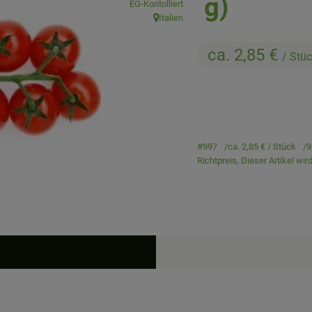
g)
EG-Kontolliert
Italien
, Herkunft:
ca. 2,85 €
/ Stü
#997
ca. 2,85 €
/ Stück
9
Richtpreis,
Dieser Artikel wi