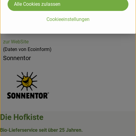
Alle Cookies zulassen
Grundprinzip.So,wie leben und leben lassen,gegenseitige
Anerkennung und Wertschätzung für ein langfristiges
Cookieeinstellungen
Miteinander unerlässlich sind.Alles muss im Gleichgewicht
sein."
zur WebSite
(Daten von Ecoinform)
Sonnentor
Die Hofkiste
Bio-Lieferservice seit über 25 Jahren.