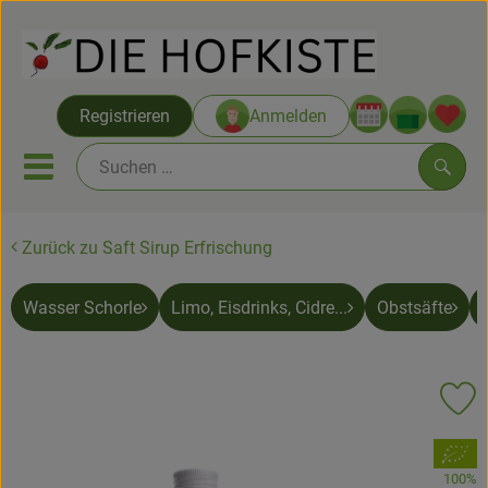
Warenko
Registrieren
Anmelden
Link
Mobiles Menu öffnen oder sc
Such
Zurück zu Saft Sirup Erfrischung
Saatgut ab Juli
Wasser Schorle
Limo, Eisdrinks, Cidre...
Obstsäfte
Themenwelten
Neu & Angebote
Pr
Hofkisten
, Verband:
Vom Acker
100%