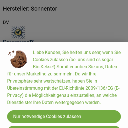
Hersteller: Sonnentor
DV
Liebe Kunden, Sie helfen uns sehr, wenn Sie
Sonnentor Kräuterhandelsges. mbH
Cookies zulassen (bei uns sind es sogar
Bio-Kekse!).Somit erlauben Sie uns, Daten
A 3913 Sprögnitz
für unser Marketing zu sammeln. Da wir Ihre
Privatsphäre sehr wertschätzen, haben Sie in
"Wir von Sonnentor glauben fest daran,dass in der Natur
Übereinstimmung mit der EU-Richtlinie 2009/136/EG (E-
die besten Rezepte für ein schönes und langes Leben
Privacy) die Möglichkeit genau einzustellen, an welche
stecken.
Dafür arbeiten wir und davon leben wir.Und wir
Dienstleister Ihre Daten weitergegeben werden.
glauben,dass die biologische Landwirtschaft die einzige
Alternative zu den immer größer werdenden Problemen von
Nur notwendige Cookies zulassen
Monokultur und Überproduktion ist.Der Kreislauf,das immer
Wiederkehrende,das sich ständig erneuernde Leben ist unser