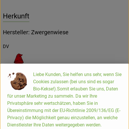
Herkunft
Hersteller: Zwergenwiese
DV
Liebe Kunden, Sie helfen uns sehr, wenn Sie
ZWERGENWIESE Naturkost GmbH
Cookies zulassen (bei uns sind es sogar
Bio-Kekse!).Somit erlauben Sie uns, Daten
D 24887 Silberstedt
für unser Marketing zu sammeln. Da wir Ihre
Die Zwergenwiese Naturkost GmbH steht seit über 40 Jahren
Privatsphäre sehr wertschätzen, haben Sie in
für liebevoll und sorgfältig hergestellte Bio-Lebensmittel.
Übereinstimmung mit der EU-Richtlinie 2009/136/EG (E-
Aus eigener Entwicklung und in eigener Produktion
Privacy) die Möglichkeit genau einzustellen, an welche
entstehen pikante und fruchtige Brotaufstriche, Senfe,
Dienstleister Ihre Daten weitergegeben werden.
Tomatensaucen und Fertiggerichte für den Biohandel.