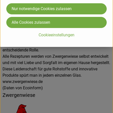
Alles unter dem Zeichen der roten Zwergenmütze.
Nur notwendige Cookies zulassen
Seit Gründung spielt die Stärkung des Bio-Landbaus und die
Erhaltung der Sortenvielfalt für Zwergenwiese eine große
Alle Cookies zulassen
Rolle beim Einkauf der kontrolliert biologischen Rohstoffe.
Kurze Wege, zuverlässige Vertragspartner, die Förderung des
Cookieeinstellungen
regionalen Bio-Landbaus und ein enger Kontakt zu den
Lieferanten spielen bei der Auswahl der Bio-Bauern eine
entscheidende Rolle.
Alle Rezepturen werden von Zwergenwiese selbst entwickelt
und mit viel Liebe und Sorgfalt im eigenen Hause hergestellt.
Diese Leidenschaft für gute Rohstoffe und innovative
Produkte spürt man in jedem einzelnen Glas.
www.zwergenwiese.de
(Daten von Ecoinform)
Zwergenwiese