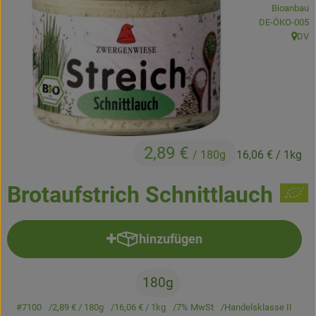
Bioanbau
Kühltheke
, Kontrollstelle
DE-ÖKO-005
DV
Backstube
, Herk
Küchenzauber
Über den Tag
TrinkBar
2,89 €
/ 180g
16,06 €
/ 1kg
NonFood & Saaten
Brotaufstrich Schnittlauch
Großgebinde
hinzufügen
Produkt zum Warenkorb hinzufü
So geht’s
180g
Über uns
#7100
2,89 €
/ 180g
16,06 €
/ 1kg
7% MwSt
Handelsklasse II
Service