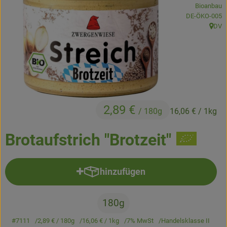
Bioanbau
Kühltheke
, Kontrollstelle
DE-ÖKO-005
DV
Backstube
, Herk
Küchenzauber
Über den Tag
TrinkBar
2,89 €
/ 180g
16,06 €
/ 1kg
NonFood & Saaten
Brotaufstrich "Brotzeit"
Großgebinde
hinzufügen
Produkt zum Warenkorb hinzufü
So geht’s
180g
Über uns
#7111
2,89 €
/ 180g
16,06 €
/ 1kg
7% MwSt
Handelsklasse II
Service