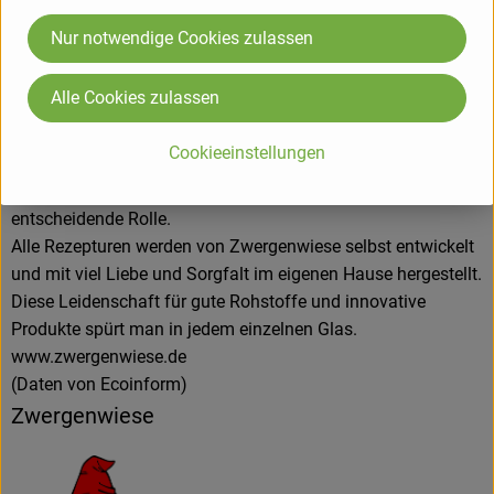
Alles unter dem Zeichen der roten Zwergenmütze.
Nur notwendige Cookies zulassen
Seit Gründung spielt die Stärkung des Bio-Landbaus und die
Erhaltung der Sortenvielfalt für Zwergenwiese eine große
Alle Cookies zulassen
Rolle beim Einkauf der kontrolliert biologischen Rohstoffe.
Kurze Wege, zuverlässige Vertragspartner, die Förderung des
Cookieeinstellungen
regionalen Bio-Landbaus und ein enger Kontakt zu den
Lieferanten spielen bei der Auswahl der Bio-Bauern eine
entscheidende Rolle.
Alle Rezepturen werden von Zwergenwiese selbst entwickelt
und mit viel Liebe und Sorgfalt im eigenen Hause hergestellt.
Diese Leidenschaft für gute Rohstoffe und innovative
Produkte spürt man in jedem einzelnen Glas.
www.zwergenwiese.de
(Daten von Ecoinform)
Zwergenwiese