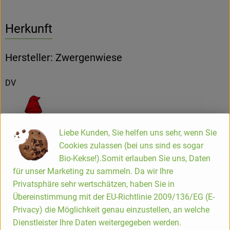
Herkunft
Hersteller: Zwergenwiese
DV
Liebe Kunden, Sie helfen uns sehr, wenn Sie
ZWERGENWIESE Naturkost GmbH
Cookies zulassen (bei uns sind es sogar
Bio-Kekse!).Somit erlauben Sie uns, Daten
D 24887 Silberstedt
für unser Marketing zu sammeln. Da wir Ihre
Die Zwergenwiese Naturkost GmbH steht seit über 40 Jahren
Privatsphäre sehr wertschätzen, haben Sie in
für liebevoll und sorgfältig hergestellte Bio-Lebensmittel.
Übereinstimmung mit der EU-Richtlinie 2009/136/EG (E-
Aus eigener Entwicklung und in eigener Produktion
Privacy) die Möglichkeit genau einzustellen, an welche
entstehen pikante und fruchtige Brotaufstriche, Senfe,
Dienstleister Ihre Daten weitergegeben werden.
Tomatensaucen und Fertiggerichte für den Biohandel.