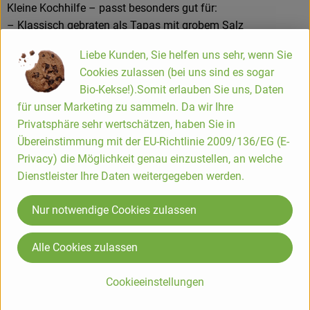
Kleine Kochhilfe – passt besonders gut für:
– Klassisch gebraten als Tapas mit grobem Salz
– Als Beilage zu Kartoffeln oder Ofengerichten
Liebe Kunden, Sie helfen uns sehr, wenn Sie
– In warmen Gemüsepfannen oder mit Ei kombiniert
Cookies zulassen (bei uns sind es sogar
– Pur als kleiner Snack zwischendurch
Bio-Kekse!).Somit erlauben Sie uns, Daten
– Mit etwas Zitronensaft oder Knoblauch verfeinert
für unser Marketing zu sammeln. Da wir Ihre
Wissenswert:
Privatsphäre sehr wertschätzen, haben Sie in
Die Schoten werden traditionell im Ganzen gegessen,
Übereinstimmung mit der EU-Richtlinie 2009/136/EG (E-
inklusive Kerne und Stielansatz (der Stiel selbst wird meist
Privacy) die Möglichkeit genau einzustellen, an welche
nicht mitgegessen). Typisch für Pimiento de Padrón ist ihr
Dienstleister Ihre Daten weitergegeben werden.
„Roulette-Effekt“: Die meisten sind mild, einzelne können
überraschend scharf sein – genau das macht ihren Reiz aus.
Nur notwendige Cookies zulassen
Alle Cookies zulassen
Produktinformationen
Cookieeinstellungen