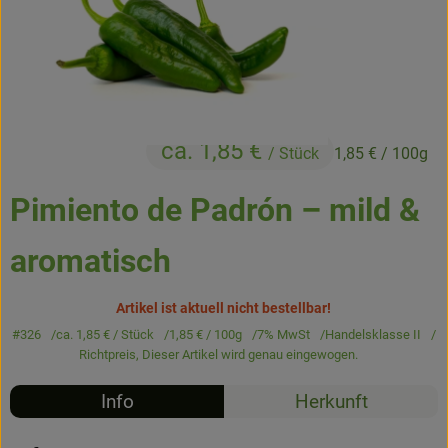
Kühltheke
Backstube
Küchenzauber
ca. 1,85 €
Über den Tag
/ Stück
1,85 €
/ 100g
TrinkBar
Pimiento de Padrón – mild &
NonFood & Saaten
aromatisch
Großgebinde
Artikel ist aktuell nicht bestellbar!
#326
ca. 1,85 €
/ Stück
1,85 €
/ 100g
7% MwSt
Handelsklasse II
So geht’s
Richtpreis,
Dieser Artikel wird genau eingewogen.
Über uns
Info
Herkunft
Service