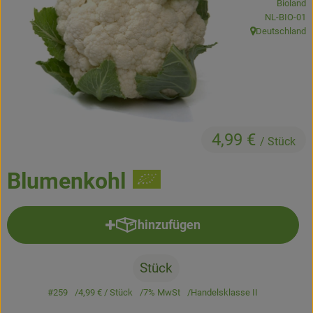
Bioland
Kühltheke
, Kontrollstel
NL-BIO-01
Deutschland
, Herkunft:
Backstube
Küchenzauber
Über den Tag
TrinkBar
4,99 €
/ Stück
NonFood & Saaten
Blumenkohl
Großgebinde
hinzufügen
Produkt zum Warenkorb hinzufü
So geht’s
Stück
Über uns
#259
4,99 €
/ Stück
7% MwSt
Handelsklasse II
Service