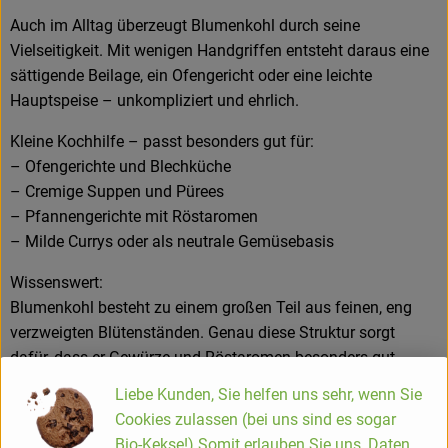
Auch im Alltag überzeugt Blumenkohl durch seine
Vielseitigkeit. Mit wenigen Handgriffen entsteht daraus eine
sättigende Beilage, ein Ofengericht oder eine leichte
Hauptspeise – unkompliziert und ehrlich.
Kleine Kochhilfe – passt besonders gut für:
– Ofengerichte und Blechküche
– Cremige Suppen und Pürees
– Pfannengerichte mit Röstaromen
– Milde Currys oder als neutrale Gemüsebasis
Wissenswert:
Blumenkohl besteht zu einem großen Teil aus feinen, eng
verzweigten Blütenständen. Genau diese Struktur sorgt
dafür, dass er Gewürze und Röstaromen besonders gut
aufnimmt – weshalb er im Ofen oft deutlich aromatischer
Liebe Kunden, Sie helfen uns sehr, wenn Sie
schmeckt als gekocht.
Cookies zulassen (bei uns sind es sogar
Bio-Kekse!).Somit erlauben Sie uns, Daten