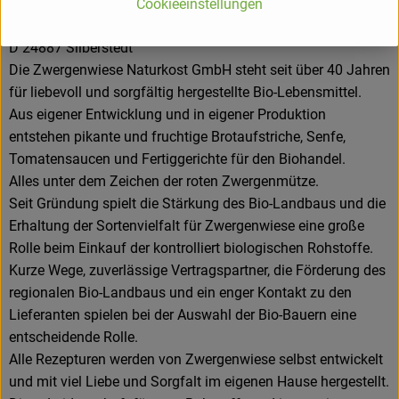
ZWERGENWIESE Naturkost GmbH
Cookieeinstellungen
D 24887 Silberstedt
Die Zwergenwiese Naturkost GmbH steht seit über 40 Jahren
für liebevoll und sorgfältig hergestellte Bio-Lebensmittel.
Aus eigener Entwicklung und in eigener Produktion
entstehen pikante und fruchtige Brotaufstriche, Senfe,
Tomatensaucen und Fertiggerichte für den Biohandel.
Alles unter dem Zeichen der roten Zwergenmütze.
Seit Gründung spielt die Stärkung des Bio-Landbaus und die
Erhaltung der Sortenvielfalt für Zwergenwiese eine große
Rolle beim Einkauf der kontrolliert biologischen Rohstoffe.
Kurze Wege, zuverlässige Vertragspartner, die Förderung des
regionalen Bio-Landbaus und ein enger Kontakt zu den
Lieferanten spielen bei der Auswahl der Bio-Bauern eine
entscheidende Rolle.
Alle Rezepturen werden von Zwergenwiese selbst entwickelt
und mit viel Liebe und Sorgfalt im eigenen Hause hergestellt.