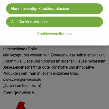
Tomatensaucen und Fertiggerichte für den Biohandel.
Alles unter dem Zeichen der roten Zwergenmütze.
Nur notwendige Cookies zulassen
Seit Gründung spielt die Stärkung des Bio-Landbaus und die
Erhaltung der Sortenvielfalt für Zwergenwiese eine große
Alle Cookies zulassen
Rolle beim Einkauf der kontrolliert biologischen Rohstoffe.
Kurze Wege, zuverlässige Vertragspartner, die Förderung des
Cookieeinstellungen
regionalen Bio-Landbaus und ein enger Kontakt zu den
Lieferanten spielen bei der Auswahl der Bio-Bauern eine
entscheidende Rolle.
Alle Rezepturen werden von Zwergenwiese selbst entwickelt
und mit viel Liebe und Sorgfalt im eigenen Hause hergestellt.
Diese Leidenschaft für gute Rohstoffe und innovative
Produkte spürt man in jedem einzelnen Glas.
www.zwergenwiese.de
(Daten von Ecoinform)
Zwergenwiese