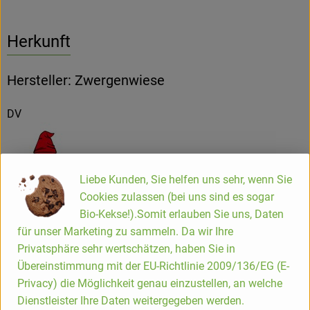
Herkunft
Hersteller: Zwergenwiese
DV
Liebe Kunden, Sie helfen uns sehr, wenn Sie
ZWERGENWIESE Naturkost GmbH
Cookies zulassen (bei uns sind es sogar
Bio-Kekse!).Somit erlauben Sie uns, Daten
D 24887 Silberstedt
für unser Marketing zu sammeln. Da wir Ihre
Die Zwergenwiese Naturkost GmbH steht seit über 40 Jahren
Privatsphäre sehr wertschätzen, haben Sie in
für liebevoll und sorgfältig hergestellte Bio-Lebensmittel.
Übereinstimmung mit der EU-Richtlinie 2009/136/EG (E-
Aus eigener Entwicklung und in eigener Produktion
Privacy) die Möglichkeit genau einzustellen, an welche
entstehen pikante und fruchtige Brotaufstriche, Senfe,
Dienstleister Ihre Daten weitergegeben werden.