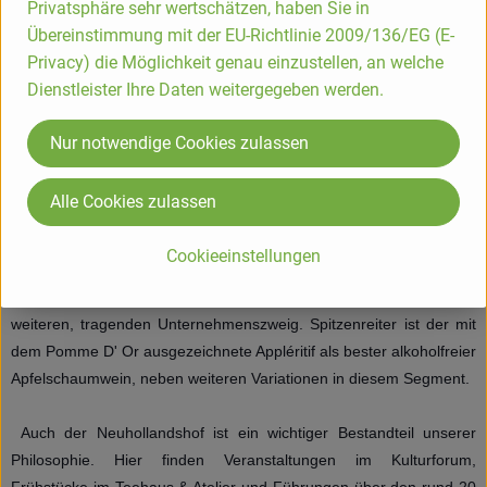
Privatsphäre sehr wertschätzen, haben Sie in
unsere Familie und unsere Hofgeschichte.
Übereinstimmung mit der EU-Richtlinie 2009/136/EG (E-
Gründergeist und Innov
ationsfreude führen den Familienbesitz seit
Privacy) die Möglichkeit genau einzustellen, an welche
1867 mit jedem Generationswechsel in die Zukunft. 1927 durch die
Dienstleister Ihre Daten weitergegeben werden.
urgroßväterliche Pionierleistung zum modernen Obstbaubetrieb
geführt, ergriff in Nachfolge die 3. Generation den ökologischen
Nur notwendige Cookies zulassen
Landbau als konsequente Fortführung mit dem Siegel der
DEMETER Qualität.
Alle Cookies zulassen
Heute als vielseitig aufgestellter Betrieb, entwickelt sich die
Cookieeinstellungen
Verarbeitung unserer biologisch- dynamisch erzeugten Äpfel und
Birnen zu einer Reihe hofeigener Produkte und damit zu einem
weiteren, tragenden Unternehmenszweig. Spitzenreiter ist der mit
dem Pomme D' Or ausgezeichnete Appléritif als bester alkoholfreier
Apfelschaumwein, neben weiteren Variationen in diesem Segment.
Auch der Neuhollandshof ist ein wichtiger Bestandteil unserer
Philosophie. Hier finden Veranstaltungen im Kulturforum,