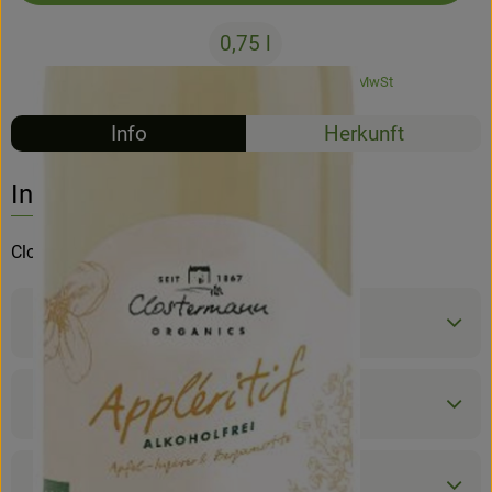
0,75 l
Hofladen
#87879
9,49 €
/ 0,75 l
12,65 €
/ l
19% MwSt
Info
Herkunft
Info
Clostermann alkoholfrei
Produktinformationen
Zutaten
Nährwert-Info