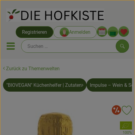
Warenko
Registrieren
Anmelden
Link
Mobiles Menu öffnen oder sc
Such
Zurück zu Themenwelten
Saatgut ab Juli
"BIOVEGAN" Küchenhelfer | Zutaten
Impulse – Wein & Sekt
Themenwelten
Neu & Angebote
So
Pr
Hofkisten
, Verband:
Vom Acker
100%