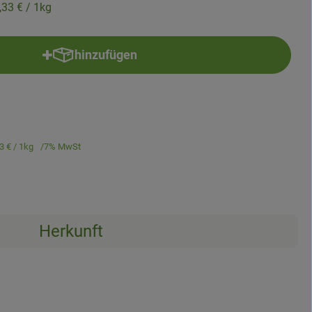
,33 €
/ 1kg
hinzufügen
Produkt zum Warenkorb hinzufügen
3 €
/ 1kg
7% MwSt
Herkunft