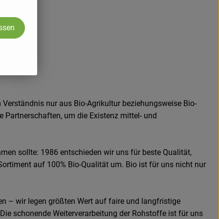
assen
 Verständnis nur aus Bio-Agrikultur beziehungsweise Bio-
e Partnerschaften, um die Existenz mittel- und
men sollte: 1986 entschieden wir uns für beste Qualität,
Sortiment auf 100% Bio-Qualität um. Bio ist für uns nicht nur
n – wir legen größten Wert auf faire und langfristige
Die schonende Weiterverarbeitung der Rohstoffe ist für uns