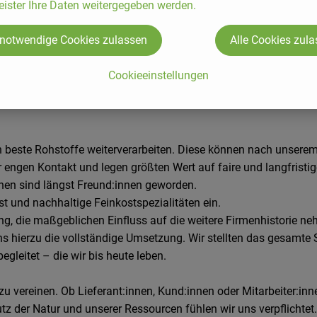
eister Ihre Daten weitergegeben werden.
 notwendige Cookies zulassen
Alle Cookies zul
Cookieeinstellungen
KG
ch beste Rohstoffe weiterverarbeiten. Diese können nach unserem
engen Kontakt und legen größten Wert auf faire und langfristig
innen sind längst Freund:innen geworden.
ost und nachhaltige Feinkostspezialitäten ein.
ng, die maßgeblichen Einfluss auf die weitere Firmenhistorie neh
ns hierzu die vollständige Umsetzung. Wir stellten das gesamte 
egleitet – die wir bis heute leben.
u vereinen. Ob Lieferant:innen, Kund:innen oder Mitarbeiter:inne
 der Natur und unserer Ressourcen fühlen wir uns verpflichtet.