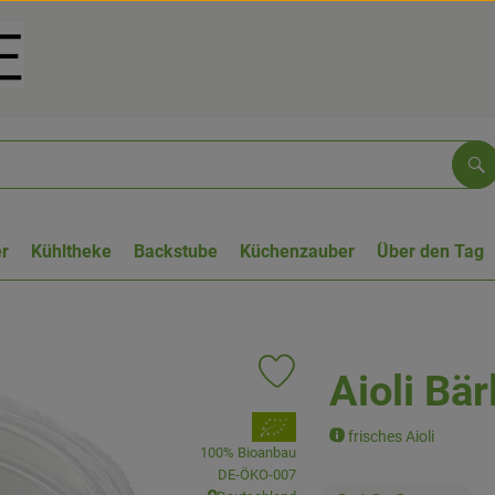
Su
r
Kühltheke
Backstube
Küchenzauber
Über den Tag
Aioli Bä
Produkt zu Favouriten hinzufüge
, Verband:
frisches Aioli
100% Bioanbau
, Kontrollstelle:
DE-ÖKO-007