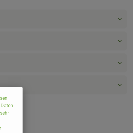
ssen
, Daten
 sehr
e