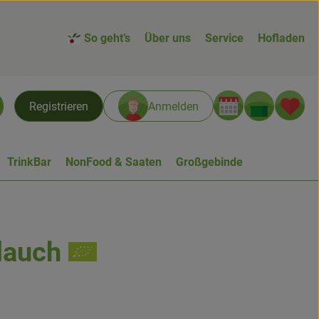
So geht’s
Über uns
Service
Hofladen
Warenk
L
Registrieren
Anmelden
chen
TrinkBar
NonFood & Saaten
Großgebinde
rlauch
n