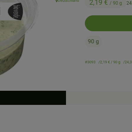
Deutschland
2,19 €
/ 90 g
24
, Herkunft:
90 g
#3093
2,19 €
/ 90 g
24,3