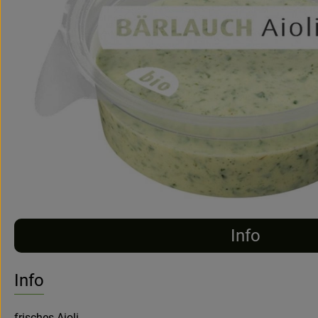
Info
Info
frisches Aioli