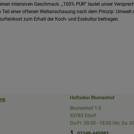
d einen intensiven Geschmack. „100% PUR“ lautet unser Versprec
ern Teil einer offenen Weltanschauung nach dem Prinzip: Umwelt
turfeinkost zum Erhalt der Koch- und Esskultur beitragen.
Hofladen Blumenhof
es
Blumenhof 1-3
53783 Eitorf
Do-Fr: 09:00 - 18:00 Uhr, Sa: 0
02248-445083