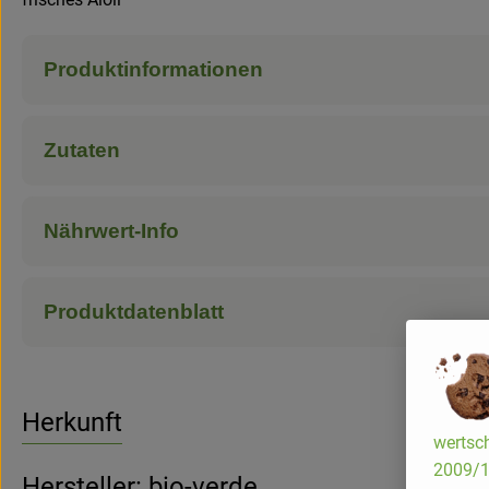
Produktinformationen
Zutaten
Nährwert-Info
Produktdatenblatt
Herkunft
wertsch
2009/13
Hersteller: bio-verde