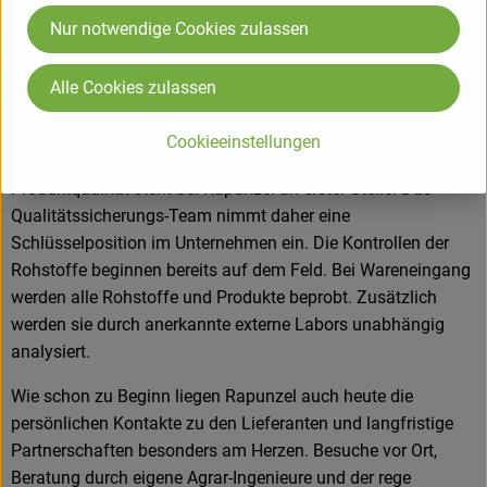
Erzeugnisse wie Teigwaren, Speiseöle, Schokoladen und
Kaffee zum Kernsortiment. Die Hälfte dieser Produkte wird in
Nur notwendige Cookies zulassen
Legau im Allgäu hergestellt oder verarbeitet.
Alle Cookies zulassen
Cookieeinstellungen
Produkte in bester Bio-Qualität
Produktqualität steht bei Rapunzel an erster Stelle. Das
Qualitätssicherungs-Team nimmt daher eine
Schlüsselposition im Unternehmen ein. Die Kontrollen der
Rohstoffe beginnen bereits auf dem Feld. Bei Wareneingang
werden alle Rohstoffe und Produkte beprobt. Zusätzlich
werden sie durch anerkannte externe Labors unabhängig
analysiert.
Wie schon zu Beginn liegen Rapunzel auch heute die
persönlichen Kontakte zu den Lieferanten und langfristige
Partnerschaften besonders am Herzen. Besuche vor Ort,
Beratung durch eigene Agrar-Ingenieure und der rege