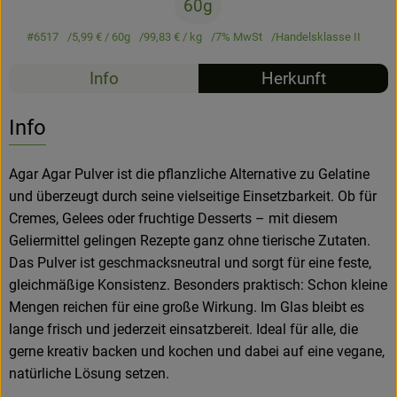
60g
Hofladen
#6517
5,99 €
/ 60g
99,83 €
/ kg
7% MwSt
Handelsklasse II
Info
Herkunft
Info
Agar Agar Pulver ist die pflanzliche Alternative zu Gelatine
und überzeugt durch seine vielseitige Einsetzbarkeit. Ob für
Cremes, Gelees oder fruchtige Desserts – mit diesem
Geliermittel gelingen Rezepte ganz ohne tierische Zutaten.
Das Pulver ist geschmacksneutral und sorgt für eine feste,
gleichmäßige Konsistenz. Besonders praktisch: Schon kleine
Mengen reichen für eine große Wirkung. Im Glas bleibt es
lange frisch und jederzeit einsatzbereit. Ideal für alle, die
gerne kreativ backen und kochen und dabei auf eine vegane,
natürliche Lösung setzen.