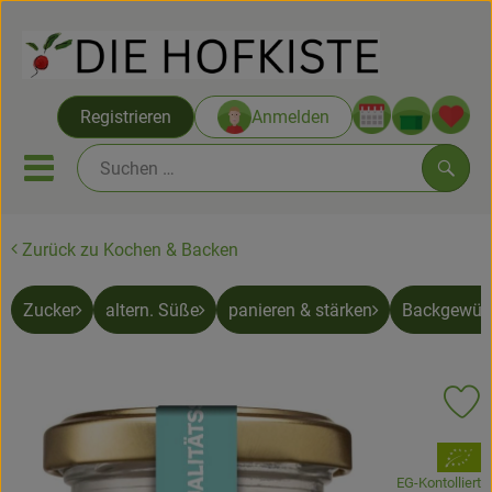
Warenko
Registrieren
Anmelden
Link
Mobiles Menu öffnen oder sc
Such
Zurück zu Kochen & Backen
Saatgut ab Juli
Zucker
altern. Süße
panieren & stärken
Backgewür
Themenwelten
Neu & Angebote
Pr
Hofkisten
, Verband:
Vom Acker
EG-Kontolliert