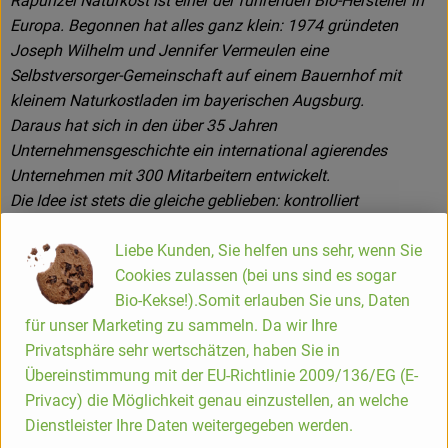
Rapunzel Naturkost ist einer der führenden Bio-Hersteller in
Europa. Begonnen hat alles ganz klein: 1974 gründeten
Joseph Wilhelm und Jennifer Vermeulen eine
Selbstversorger-Gemeinschaft auf einem Bauernhof mit
kleinem Naturkostladen im bayerischen Augsburg.
Daraus hat sich in den über 35 Jahren
Unternehmensgeschichte ein international agierendes
Unternehmen mit 300 Mitarbeitern entwickelt.
Die Idee ist stets die gleiche geblieben: kontrolliert
biologische, naturbelassene und vegetarische Lebensmittel
Liebe Kunden, Sie helfen uns sehr, wenn Sie
herzustellen.
Cookies zulassen (bei uns sind es sogar
Bio-Kekse!).Somit erlauben Sie uns, Daten
für unser Marketing zu sammeln. Da wir Ihre
Das Rapunzel Produktsortiment
Privatsphäre sehr wertschätzen, haben Sie in
Die Rapunzel Produkte der ersten Stunde waren Nussmuse,
Übereinstimmung mit der EU-Richtlinie 2009/136/EG (E-
Trockenfrüchte und Müsli. Inzwischen umfasst das
Privacy) die Möglichkeit genau einzustellen, an welche
Sortiment ca. 550 Produkte. Zusätzlich zählen heute
Dienstleister Ihre Daten weitergegeben werden.