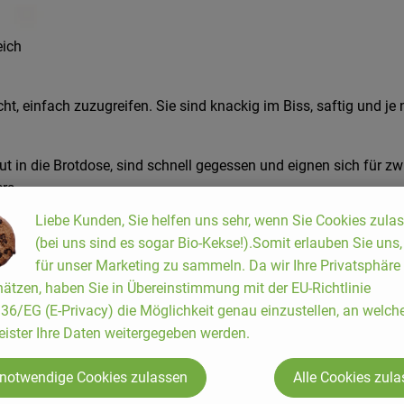
eich
ht, einfach zuzugreifen. Sie sind knackig im Biss, saftig und je
gut in die Brotdose, sind schnell gegessen und eignen sich für 
rs.
Liebe Kunden, Sie helfen uns sehr, wenn Sie Cookies zula
lten ihre Form und ihren Biss. Beim Erhitzen reagieren sie sort
(bei uns sind es sogar Bio-Kekse!).Somit erlauben Sie uns
für unser Marketing zu sammeln. Da wir Ihre Privatsphäre
ätzen, haben Sie in Übereinstimmung mit der EU-Richtlinie
6/EG (E-Privacy) die Möglichkeit genau einzustellen, an welch
eister Ihre Daten weitergegeben werden.
 notwendige Cookies zulassen
Alle Cookies zul