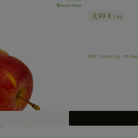
Deutschland
, Herkunft:
3,99 €
/ kg
#707
3,99 €
/ kg
7% MwS