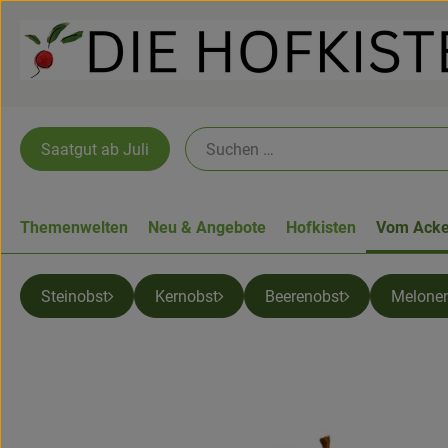
Saatgut ab Juli
Themenwelten
Neu & Angebote
Hofkisten
Vom Acke
Steinobst
Kernobst
Beerenobst
Melone