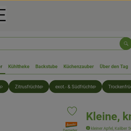
Su
r
Kühltheke
Backstube
Küchenzauber
Über den Tag
n
Zitrusfrüchte
exot.- & Südfrüchte
Trockenfrü
Kleine, k
Produkt zu Favouriten hinzufüge
, Verband:
kleiner Apfel, Kaliber 
Demeter