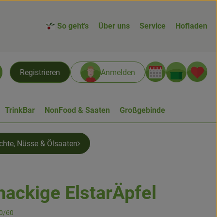
So geht’s
Über uns
Service
Hofladen
Warenk
L
Registrieren
Anmelden
chen
TrinkBar
NonFood & Saaten
Großgebinde
chte, Nüsse & Ölsaaten
nackige ElstarÄpfel
n
50/60