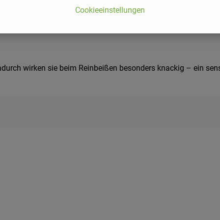
Cookieeinstellungen
Dadurch wirken sie beim Reinbeißen besonders knackig – ein sens