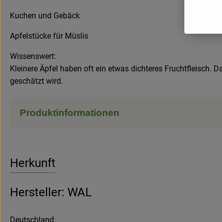
Kuchen und Gebäck
Apfelstücke für Müslis
Wissenswert:
Kleinere Äpfel haben oft ein etwas dichteres Fruchtfleisch. 
geschätzt wird.
Produktinformationen
Herkunft
Hersteller: WAL
Deutschland