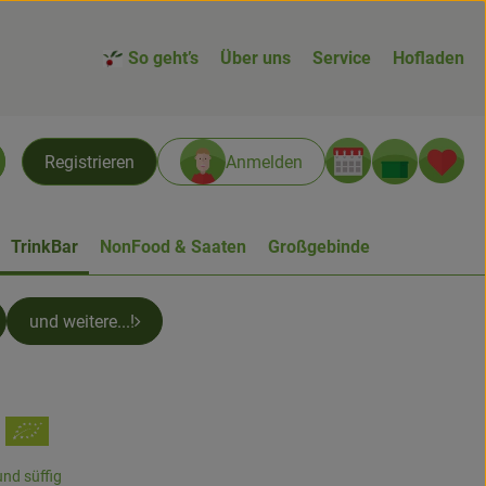
So geht’s
Über uns
Service
Hofladen
Warenk
L
Registrieren
Anmelden
chen
TrinkBar
NonFood & Saaten
Großgebinde
und weitere...!
en
und süffig