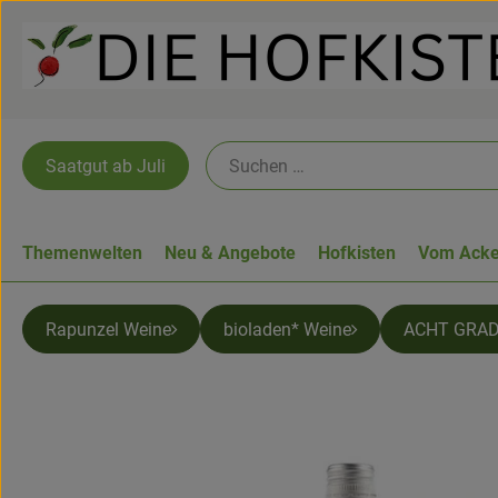
Saatgut ab Juli
Themenwelten
Neu & Angebote
Hofkisten
Vom Acke
Rapunzel Weine
bioladen* Weine
ACHT GRAD