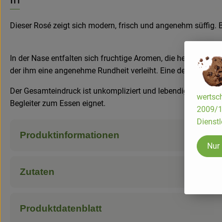
Dieser Rosé zeigt sich modern, frisch und angenehm süffig. Be
In der Nase entfalten sich fruchtige Aromen, die hell und ei
der ihm eine angenehme Rundheit verleiht. Eine dezente Miner
Der Gesamteindruck ist unkompliziert und lebendig. Ein Rosé,
wertsch
Begleiter zum Essen eignet.
2009/13
Dienstl
Produktinformationen
Nur
Zutaten
Produktdatenblatt