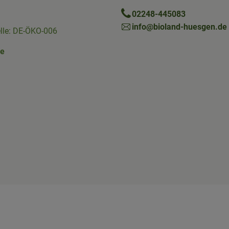
02248-445083
info@bioland-huesgen.de
elle: DE-ÖKO-006
ne
Link zu https://www.instagram.com/die.hofkiste/
erner Link zu https://www.facebook.com/p/Die-Hofkiste-Rhein