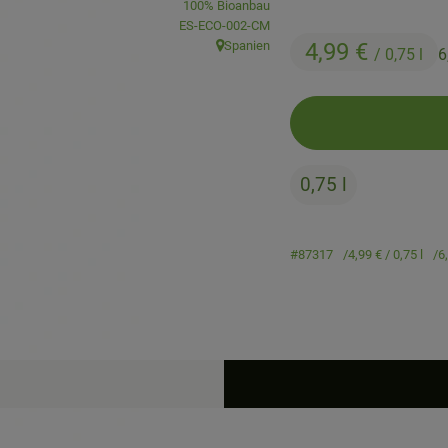
100% Bioanbau
, Kontrollstelle:
ES-ECO-002-CM
Spanien
4,99 €
/ 0,75 l
6
, Herkunft:
0,75 l
#87317
4,99 €
/ 0,75 l
6