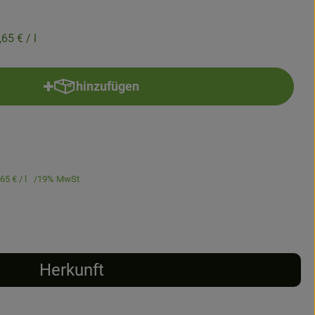
,65 €
/ l
hinzufügen
Produkt zum Warenkorb hinzufügen
,65 €
/ l
19% MwSt
Herkunft