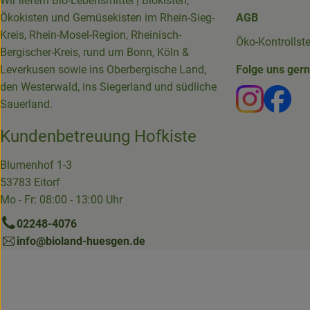
Wir liefern Bio-Lebensmittel | Biokisten,
Ökokisten und Gemüsekisten im Rhein-Sieg-
AGB
Kreis, Rhein-Mosel-Region, Rheinisch-
Öko-Kontrollst
Bergischer-Kreis, rund um Bonn, Köln &
Leverkusen sowie ins Oberbergische Land,
Folge uns ger
den Westerwald, ins Siegerland und südliche
Externer 
Ext
Sauerland.
Kundenbetreuung Hofkiste
Blumenhof 1-3
53783 Eitorf
Mo - Fr: 08:00 - 13:00 Uhr
02248-4076
info@bioland-huesgen.de