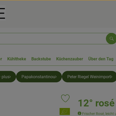
Su
r
Kühltheke
Backstube
Küchenzauber
Über den Tag
 plus
Papakonstantinou
Peter Riegel Weinimport
12° rosé
Produkt zu Favouriten hinzufüg
, Verband:
Frischer Rosé, leicht 