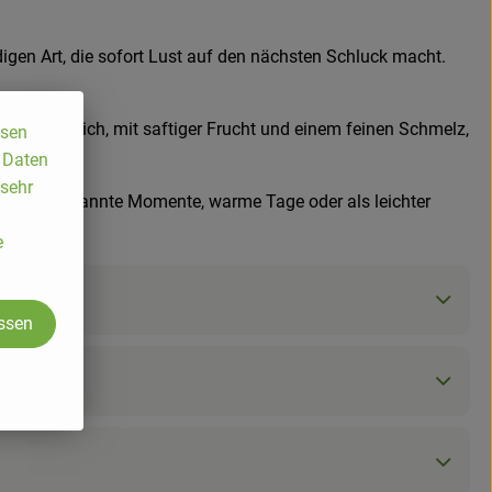
ndigen Art, die sofort Lust auf den nächsten Schluck macht.
weich zugleich, mit saftiger Frucht und einem feinen Schmelz,
ssen
, Daten
 sehr
eal für entspannte Momente, warme Tage oder als leichter
e
assen