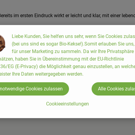
reits im ersten Eindruck wirkt er leicht und klar, mit einer lebe
nladend wirken. Am Gaumen präsentiert sich der Wein frisch und 
Liebe Kunden, Sie helfen uns sehr, wenn Sie Cookies zula
alität sorgt für Balance und Trinkfluss.
(bei uns sind es sogar Bio-Kekse!).Somit erlauben Sie uns
für unser Marketing zu sammeln. Da wir Ihre Privatsphäre
 der jung getrunken besonders viel Freude bereitet und sich id
ätzen, haben Sie in Übereinstimmung mit der EU-Richtlinie
6/EG (E-Privacy) die Möglichkeit genau einzustellen, an welch
eister Ihre Daten weitergegeben werden.
 notwendige Cookies zulassen
Alle Cookies zul
Cookieeinstellungen