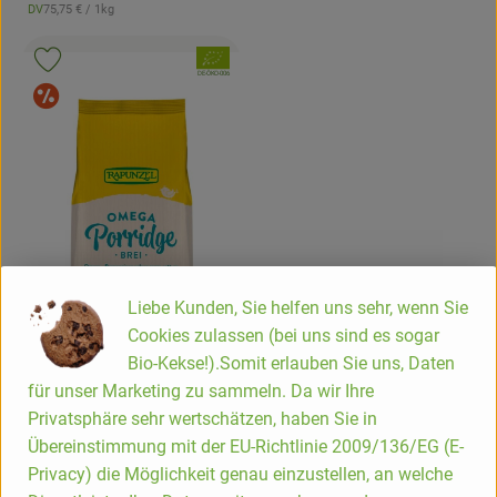
, Referenzpreis:
DV
75,75 €
/ 1kg
, Herkunft:
Hofladen
, Verband:
Produkt zu Favouriten hinzufügen
, Kontrollstelle:
DE-ÖKO-006
Sonderangebot
Liebe Kunden, Sie helfen uns sehr, wenn Sie
Cookies zulassen (bei uns sind es sogar
Bio-Kekse!).Somit erlauben Sie uns, Daten
für unser Marketing zu sammeln. Da wir Ihre
Privatsphäre sehr wertschätzen, haben Sie in
Übereinstimmung mit der EU-Richtlinie 2009/136/EG (E-
Produkt zum Warenkorb hinzufügen
Privacy) die Möglichkeit genau einzustellen, an welche