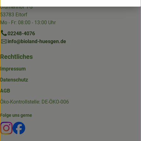
Blumenhof 1-3
53783 Eitorf
Mo - Fr: 08:00 - 13:00 Uhr
02248-4076
info@bioland-huesgen.de
Rechtliches
Impressum
Datenschutz
AGB
Öko-Kontrollstelle: DE-ÖKO-006
Folge uns gerne
Externer Link zu https://www.instagram.com/die.hofkiste
Externer Link zu https://www.facebook.com/p/Die-