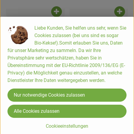
Hofladen
Produkt zum Warenkorb hinzufügen
Produk
3,69 €
3,39 €
/ 150 g
/ 165 g
Liebe Kunden, Sie helfen uns sehr, wenn Sie
, Preis:
, Preis:
Mandel-Schmelz
Zwiebel-Schmelz
Cookies zulassen (bei uns sind es sogar
, Referenzpreis:
, Referenzpreis:
DV
24,60 €
/ 1kg
DV
22,60 €
/ 1kg
Bio-Kekse!).Somit erlauben Sie uns, Daten
, Herkunft:
, Herkunft:
für unser Marketing zu sammeln. Da wir Ihre
Privatsphäre sehr wertschätzen, haben Sie in
Die Hofkiste
Übereinstimmung mit der EU-Richtlinie 2009/136/EG (E-
Privacy) die Möglichkeit genau einzustellen, an welche
Bio-Lieferservice seit über 25 Jahren.
Dienstleister Ihre Daten weitergegeben werden.
Wir liefern Bio-Lebensmittel | Biokisten, Ökokisten und
Gemüsekisten im Rhein-Sieg-Kreis, Rhein-Mosel-Region,
Nur notwendige Cookies zulassen
Rheinisch-Bergischer-Kreis, rund um Bonn, Köln & Leverkusen
sowie ins Oberbergische Land, den Westerwald, ins Siegerland
Alle Cookies zulassen
und südliche Sauerland.
Cookieeinstellungen
Kundenbetreuung Hofkiste