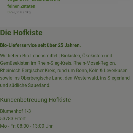
feinen Zutaten
, Referenzpreis:
DV
26,36 €
/ 1kg
, Herkunft:
Die Hofkiste
Bio-Lieferservice seit über 25 Jahren.
Wir liefern Bio-Lebensmittel | Biokisten, Ökokisten und
Gemüsekisten im Rhein-Sieg-Kreis, Rhein-Mosel-Region,
Rheinisch-Bergischer-Kreis, rund um Bonn, Köln & Leverkusen
sowie ins Oberbergische Land, den Westerwald, ins Siegerland
und südliche Sauerland.
Kundenbetreuung Hofkiste
Blumenhof 1-3
53783 Eitorf
Mo - Fr: 08:00 - 13:00 Uhr