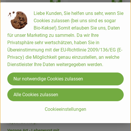
Produkt zum Warenkorb hinzufügen
Produk
Liebe Kunden, Sie helfen uns sehr, wenn Sie
3,59 €
3,59 €
/ 140 g
/ 140 g
, Preis:
, Preis:
Cookies zulassen (bei uns sind es sogar
Vegane Art Leberwurst mit
Vegane Art - Teewurst mit
Bio-Kekse!).Somit erlauben Sie uns, Daten
Röstzwiebeln
grünem Pfeffer
für unser Marketing zu sammeln. Da wir Ihre
, Referenzpreis:
, Referenzpreis:
DV
25,64 €
/ 1kg
DV
25,64 €
/ 1kg
, Herkunft:
, Herkunft:
Privatsphäre sehr wertschätzen, haben Sie in
, Verband:
Übereinstimmung mit der EU-Richtlinie 2009/136/EG (E-
Produkt zu Favouriten hinzufügen
, Kontrollstelle:
DE-ÖKO-003
Privacy) die Möglichkeit genau einzustellen, an welche
Dienstleister Ihre Daten weitergegeben werden.
Nur notwendige Cookies zulassen
Alle Cookies zulassen
Cookieeinstellungen
Produkt zum Warenkorb hinzufügen
3,69 €
/ 140 g
, Preis:
Vegane Art - Leberwurst mit